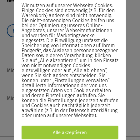
Geschäftsführerin
Wir nutzen auf unserer Webseite Cookies.
Einige Cookies sind notwendig (z.B. für den
Warenkorb) andere sind nicht notwendig.
Tel. +49 (0) 2208 934 8000
Die nicht-notwendigen Cookies helfen uns
bei der Optimierung unseres Online-
Angebotes, unserer Webseitenfunktionen
E-Mail
und werden für Marketingzwecke
eingesetzt. Die Einwilligung umfasst die
Speicherung von Informationen auf Ihrem
Endgerät, das Auslesen personenbezogener
Daten sowie deren Verarbeitung. Klicken
Sie auf „Alle akzeptieren“, um in den Einsatz
von nicht notwendigen Cookies
Microsoft Office Specialist Word 2016
einzuwilligen oder auf „Alle ablehnen“,
wenn Sie sich anders entscheiden. Sie
können unter „Einstellungen verwalten“
detaillierte Informationen der von uns
eingesetzten Arten von Cookies erhalten
und deren Einstellungen aufrufen. Sie
Microsoft Office Specialist Excel 2016
können die Einstellungen jederzeit aufrufen
und Cookies auch nachträglich jederzeit
abwählen (z.B. in der Datenschutzerklärung
oder unten auf unserer Webseite).
Alle akzeptieren